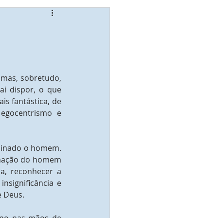
 mas, sobretudo, 
i dispor, o que 
s fantástica, de 
egocentrismo e 
minado o homem. 
rmação do homem 
a, reconhecer a 
significância e 
e Deus.