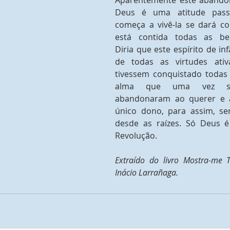
Aparentemente este abando
Deus é uma atitude pass
começa a vivê-la se dará co
está contida todas as bem
Diria que este espírito de inf
de todas as virtudes ati
tivessem conquistado todas a
alma que uma vez sub
abandonaram ao querer e a
único dono, para assim, se
desde as raízes. Só Deus é
Revolução. 
Extraído do livro Mostra-me T
Inácio Larrañaga.