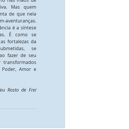
no nas mãos de 
iva. Mas quem 
nta de que nela 
-aventuranças. 
ância é a síntese 
vas. É como se 
s fortalezas da 
metidas, se 
o fazer de seu 
r transformados 
 Poder, Amor e 
eu Rosto de Frei 