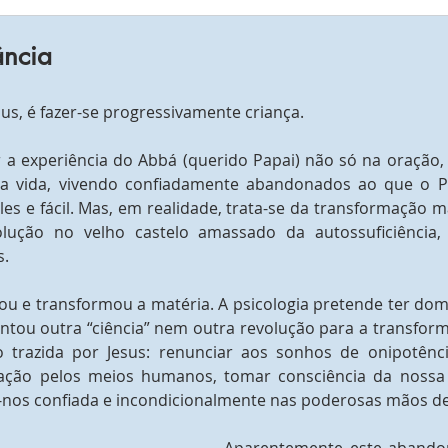
ância
sus, é fazer-se progressivamente criança.
er a experiência do Abbá (querido Papai) não só na oração,
da vida, vivendo confiadamente abandonados ao que o Pa
es e fácil. Mas, em realidade, trata-se da transformação mai
lução no velho castelo amassado da autossuficiência, 
s.
tou e transformou a matéria. A psicologia pretende ter do
ventou outra “ciência” nem outra revolução para a transfo
 trazida por Jesus: renunciar aos sonhos de onipotênci
ação pelos meios humanos, tomar consciência da nossa in
r-nos confiada e incondicionalmente nas poderosas mãos d