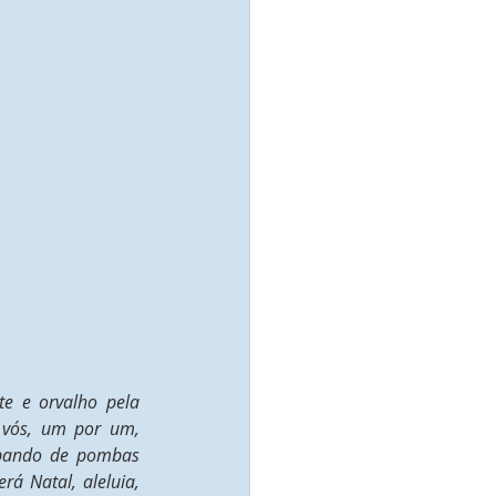
e e orvalho pela 
 vós, um por um, 
bando de pombas 
á Natal, aleluia, 