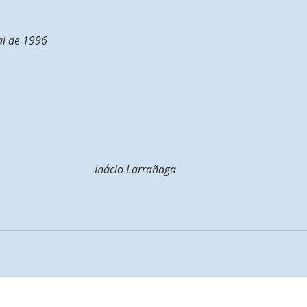
al de 1996
   Inácio Larrañaga  