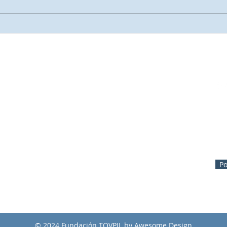
IL
Contato
s
ção e Vida
El Rodeo 13555 Lo
Barnechea. Santiago, Chile
fundaciontovpil@gmail.com
56 222458407
Po
© 2024 Fundación TOVPIL by Awesome Design