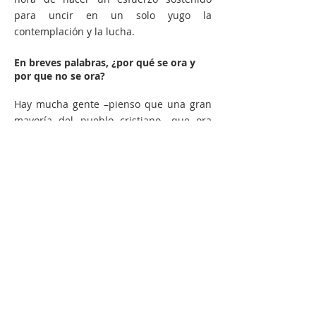
para uncir en un solo yugo la
contemplación y la lucha.
En breves palabras, ¿por qué se ora y
por que no se ora?
Hay mucha gente –pienso que una gran
mayoría del pueblo cristiano- que ora
pidiendo favores en sus necesidades, y
solo se acuerdan de orar cuando se ven
apretados en una contingencia. No cabe
duda de que este hábito -a pesar de ser
una recomendación evangélica- es la
forma menos pura de orar. Uno de los
grandes méritos de la Renovación
carismática es el haber introducido en el
pueblo la oración “desinteresada” de
alabanza.
Hay otro grupo de personas que oran en
momentos de angustia y desazón