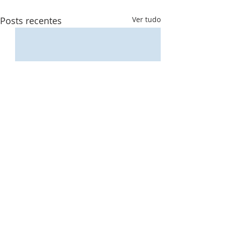
Posts recentes
Ver tudo
Amor
Comentários
Tudo está bem