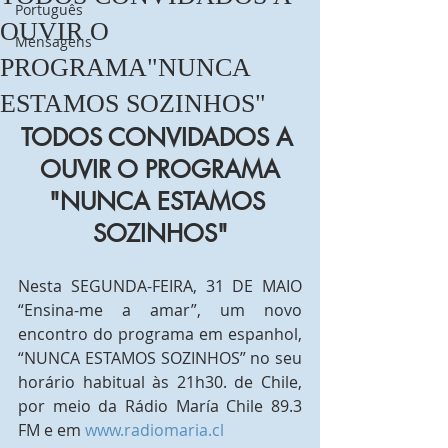
Português
OUVIR O
Mensagens
PROGRAMA"NUNCA
ESTAMOS SOZINHOS"
TODOS CONVIDADOS A 
OUVIR O PROGRAMA
"NUNCA ESTAMOS 
SOZINHOS"
Nesta SEGUNDA-FEIRA, 31 DE MAIO 
“Ensina-me a amar”, um novo 
encontro do programa em espanhol, 
“NUNCA ESTAMOS SOZINHOS” no seu 
horário habitual às 21h30. de Chile, 
por meio da Rádio María Chile 89.3 
FM e em 
www.radiomaria.cl