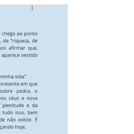
 chega ao ponto 
 de “riqueza, de 
os afirmar que, 
 aparece vestido 
 minha vida”
resente em que 
sobre pedra, o 
vos céus e nova 
´plenitude e da 
 tudo isso, bem 
e não existe. É 
çando hoje.