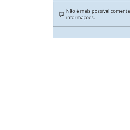
Transfiguração
Não é mais possível comentar
informações.