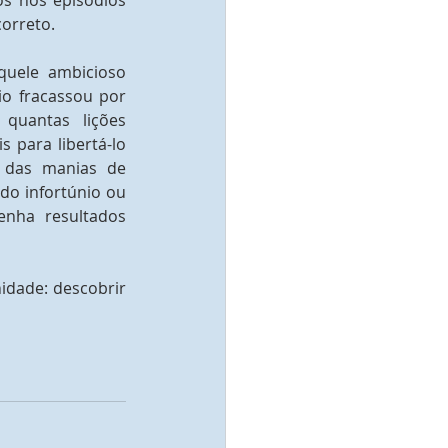
s nos episódios 
correto.
uele ambicioso 
io fracassou por 
quantas lições 
 para libertá-lo 
 das manias de 
o infortúnio ou 
nha resultados 
idade: descobrir 